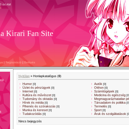
10:44 AM
S
a Kirari Fan Site
us
|
Regisztráció
|
Belépés
Nyitólap
»
Honlapkatalógus
(
0
)
ról
Humor
Autók
[0]
[0]
Üzlet és pénzügyek
Otthon
[0]
[0]
Internet
Számítógépek
[0]
[0]
Kultúra és művészet
Medicina és egészség
[0]
[0
Tudomány és oktatás
Megmagyarázhatatlan je
[0]
Hírek és média
Társadalom és politika
[0]
[0
Pihenés és szórakozás
Termelés
[0]
[0]
Munka és kereset
Sport
[0]
[0]
3
Tudakozódás
Áruk és szolgáltatások
[0]
[
Nincs bejegyzés
a