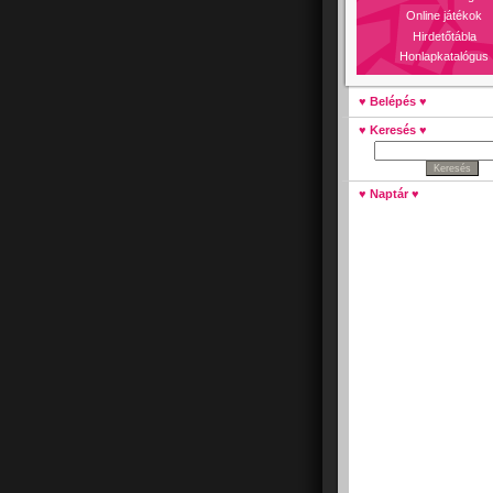
Online játékok
Hirdetőtábla
Honlapkatalógus
♥ Belépés ♥
♥ Keresés ♥
♥ Naptár ♥