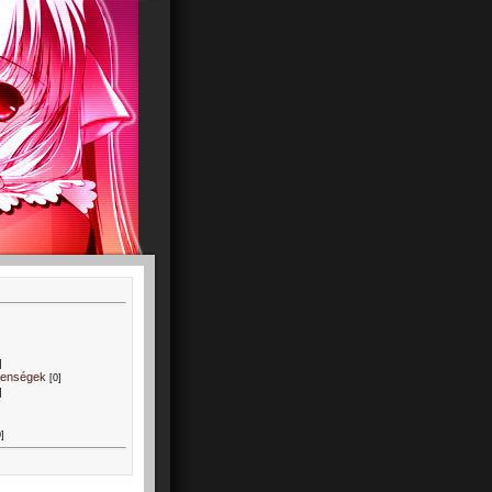
]
lenségek
[0]
]
0]