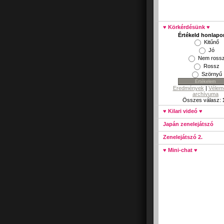
♥ Körkérdésünk ♥
Értékeld honlap
Kitűnő
Jó
Nem ross
Rossz
Szörnyű
Eredmények
|
Vélem
archívuma
Összes válasz:
♥ Kilari videó ♥
Japán zenelejátszó
Zenelejátszó 2.
♥ Mini-chat ♥