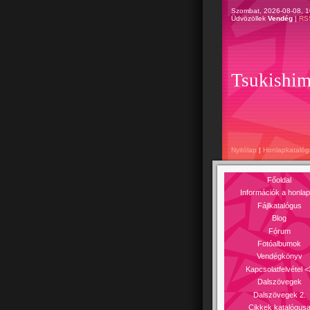
Szombat, 2026-08-08, 
Üdvözöllek
Vendég
|
RS
Tsukishim
Nyitólap
|
Honlapkatalóg
Főoldal
Információk a honlap
Fájlkatalógus
Blog
Fórum
Fotóalbumok
Vendégkönyv
Kapcsolatfelvétel <
Dalszövegek
Dalszövegek 2.
Cikkek katalógus