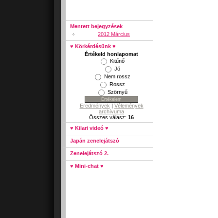
Mentett bejegyzések
2012 Március
♥ Körkérdésünk ♥
Értékeld honlapomat
Kitűnő
Jó
Nem rossz
Rossz
Szörnyű
Eredmények
|
Vélemények
archívuma
Összes válasz:
16
♥ Kilari videó ♥
Japán zenelejátszó
Zenelejátszó 2.
♥ Mini-chat ♥