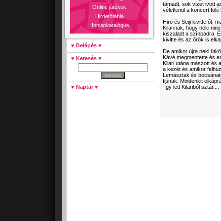
támadt, sok vizet ivott 
Online játékok
véletlenül a koncert fölé
Hirdetőtábla
Hiro és Seiji kivitte őt,
Honlapkatalógus
Kilarinak, hogy neki ninc
kiszaladt a színpadra. É
kivitte és az őrök is elka
♥ Belépés ♥
De amikor újra neki ütkö
Kávé megmentette és ez
♥ Keresés ♥
Kilari utána mászott és 
a kezét és amikor felhúz
Lemásztak és bocsánatot 
fiúnak. Mindenkit elkáprá
♥ Naptár ♥
Így lett Kilariból sztár....