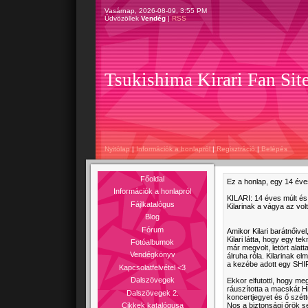
Vasárnap, 2026-08-09, 3:55 PM
Üdvözöllek
Vendég
|
RSS
Tsukishima Kirari Fan Sit
Nyitólap
|
Információk a honlapról
|
Regisztráció
|
Belépés
Főoldal
Ez a honlap, egy 14 éves 
Információk a honlapról
KILARI: 14 éves múlt és 
Fájlkatalógus
Kilarinak a vágya az vol
Blog
Fórum
Amikor Kilari barátnőive
Kilari látta, hogy egy t
Fotóalbumok
már megvolt, letört alat
Vendégkönyv
álruha róla. Kilarinak e
a kezébe adott egy SHIPS
Kapcsolatfelvétel <3
Dalszövegek
Ekkor elfutottl, hogy meg
ráuszította a macskát H
Dalszövegek 2.
koncertjegyet és ő szétt
Cikkek katalógusa
Nos a biztonsági őrök s